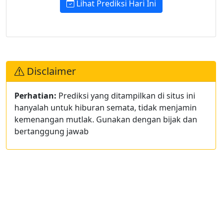
Lihat Prediksi Hari Ini
Disclaimer
Perhatian:
Prediksi yang ditampilkan di situs ini
hanyalah untuk hiburan semata, tidak menjamin
kemenangan mutlak. Gunakan dengan bijak dan
bertanggung jawab