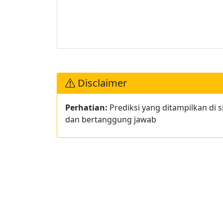
Disclaimer
Perhatian:
Prediksi yang ditampilkan di 
dan bertanggung jawab