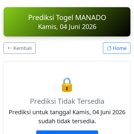
Prediksi Togel MANADO
Kamis, 04 Juni 2026
Kembali
Home
🔒
Prediksi Tidak Tersedia
Prediksi untuk tanggal Kamis, 04 Juni 2026
sudah tidak tersedia.