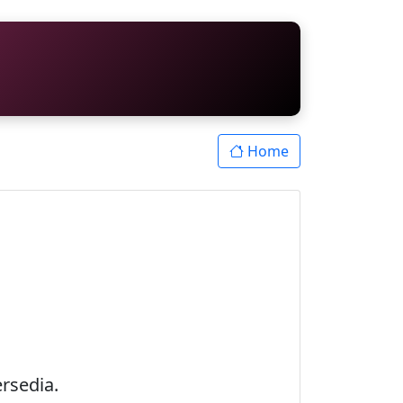
Home
ersedia.