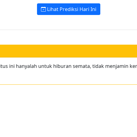
Lihat Prediksi Hari Ini
situs ini hanyalah untuk hiburan semata, tidak menjamin 