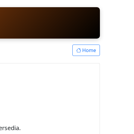
Home
ersedia.