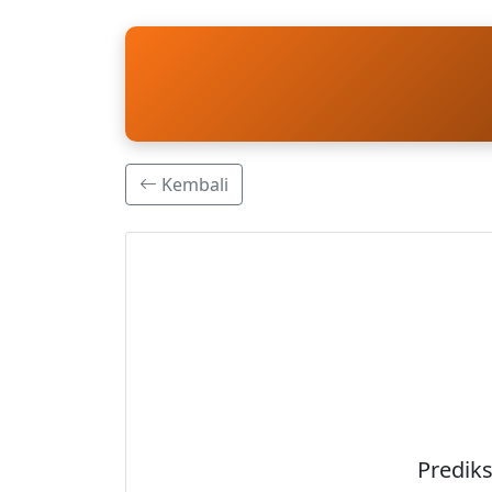
Kembali
Prediks