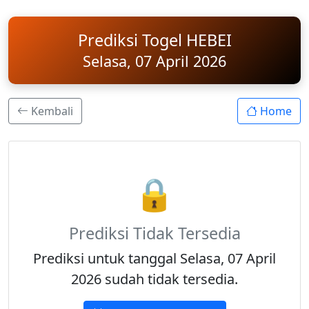
Prediksi Togel HEBEI
Selasa, 07 April 2026
Kembali
Home
🔒
Prediksi Tidak Tersedia
Prediksi untuk tanggal Selasa, 07 April
2026 sudah tidak tersedia.