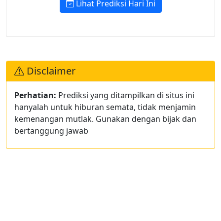
Lihat Prediksi Hari Ini
Disclaimer
Perhatian:
Prediksi yang ditampilkan di situs ini
hanyalah untuk hiburan semata, tidak menjamin
kemenangan mutlak. Gunakan dengan bijak dan
bertanggung jawab